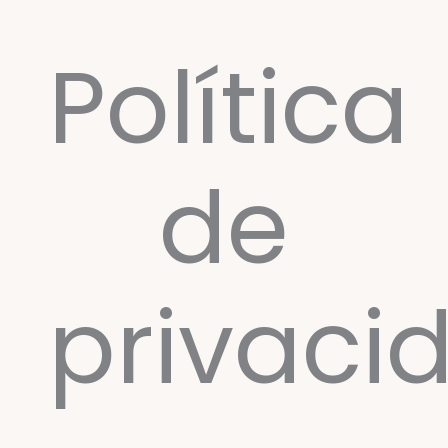
Ir
al
Política
contenido
de
privaci